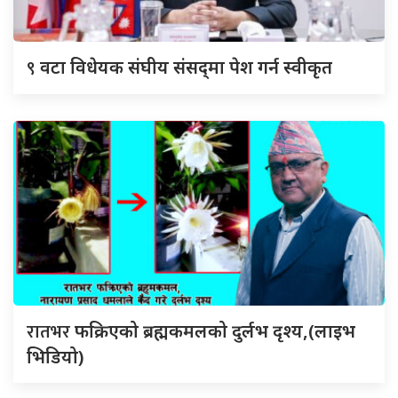
९
वटा विधेयक संघीय संसद्‌मा पेश गर्न स्वीकृत
रातभर
फक्रिएको ब्रह्मकमलको दुर्लभ दृश्य,(लाइभ
भिडियो)