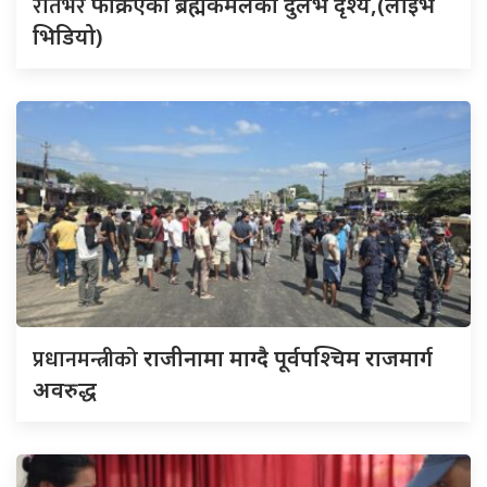
रातभर
फक्रिएको ब्रह्मकमलको दुर्लभ दृश्य,(लाइभ
भिडियो)
प्रधानमन्त्रीको
राजीनामा माग्दै पूर्वपश्चिम राजमार्ग
अवरुद्ध