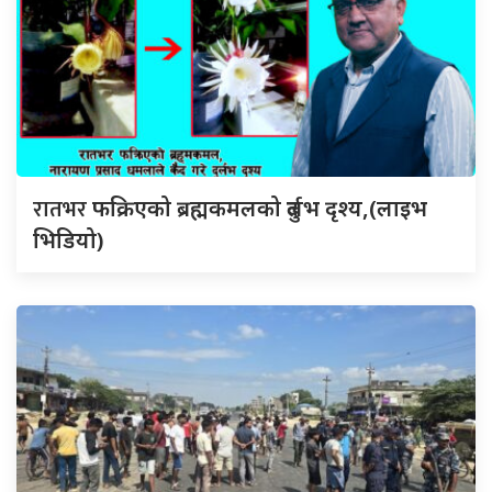
रातभर
फक्रिएको ब्रह्मकमलको दुर्लभ दृश्य,(लाइभ
भिडियो)