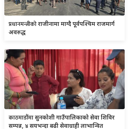
प्रधानमन्त्रीको
राजीनामा माग्दै पूर्वपश्चिम राजमार्ग
अवरुद्ध
काठमाडौंमा
सुनकोशी गाउँपालिकाको सेवा शिविर
सम्पन्न, ४ सयभन्दा बढी सेवाग्राही लाभान्वित