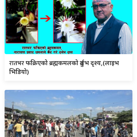
रातभर
फक्रिएको ब्रह्मकमलको दुर्लभ दृश्य,(लाइभ
भिडियो)