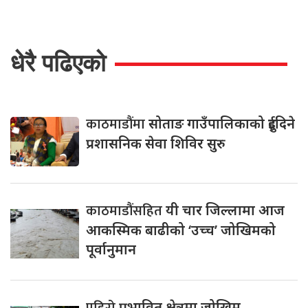
धेरै पढिएको
काठमाडौंमा
सोताङ गाउँपालिकाको दुईदिने
प्रशासनिक सेवा शिविर सुरु
काठमाडौंसहित
यी चार जिल्लामा आज
आकस्मिक बाढीको ‘उच्च’ जोखिमको
पूर्वानुमान
प्रभावित क्षेत्रमा जोखिम