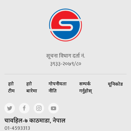
सूचना विभाग दर्ता नं.
३९३३-२०७९/८०
हाम्रो
हाम्रो
गोपनीयता
सम्पर्क
यूनिकोड
टीम
बारेमा
नीति
गर्नुहोस्
चावहिल-७ काठमाडौं, नेपाल
01-4593313