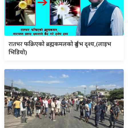
रातभर
फक्रिएको ब्रह्मकमलको दुर्लभ दृश्य,(लाइभ
भिडियो)