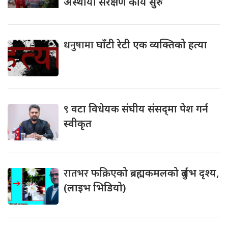
अस्थायी संरक्षण कार्य सुरु
धनुषामा
घाँटी रेटी एक व्यक्तिको हत्या
९
वटा विधेयक संघीय संसद्‌मा पेश गर्न
स्वीकृत
रातभर
फक्रिएको ब्रह्मकमलको दुर्लभ दृश्य,
(लाइभ भिडियो)