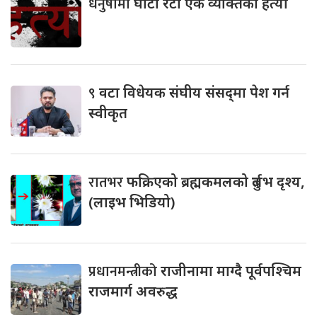
धनुषामा
घाँटी रेटी एक व्यक्तिको हत्या
९
वटा विधेयक संघीय संसद्‌मा पेश गर्न
स्वीकृत
रातभर
फक्रिएको ब्रह्मकमलको दुर्लभ दृश्य,
(लाइभ भिडियो)
प्रधानमन्त्रीको
राजीनामा माग्दै पूर्वपश्चिम
राजमार्ग अवरुद्ध