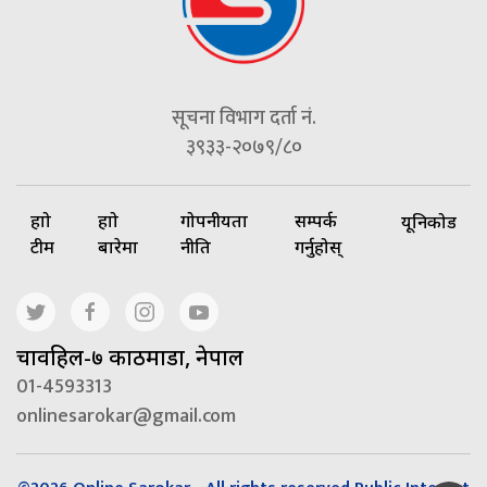
सूचना विभाग दर्ता नं.
३९३३-२०७९/८०
हाम्रो
हाम्रो
गोपनीयता
सम्पर्क
यूनिकोड
टीम
बारेमा
नीति
गर्नुहोस्
चावहिल-७ काठमाडौं, नेपाल
01-4593313
onlinesarokar@gmail.com