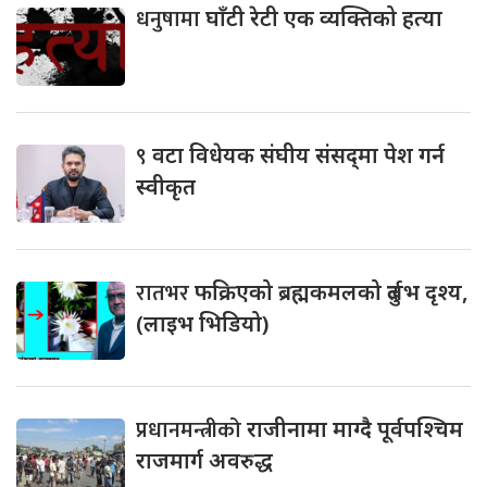
धनुषामा
घाँटी रेटी एक व्यक्तिको हत्या
९
वटा विधेयक संघीय संसद्‌मा पेश गर्न
स्वीकृत
रातभर
फक्रिएको ब्रह्मकमलको दुर्लभ दृश्य,
(लाइभ भिडियो)
प्रधानमन्त्रीको
राजीनामा माग्दै पूर्वपश्चिम
राजमार्ग अवरुद्ध