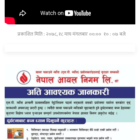
प्रकाशित मिति : २०७८, १८ माघ मंगलबार ००:०० १० : ०७ बजे