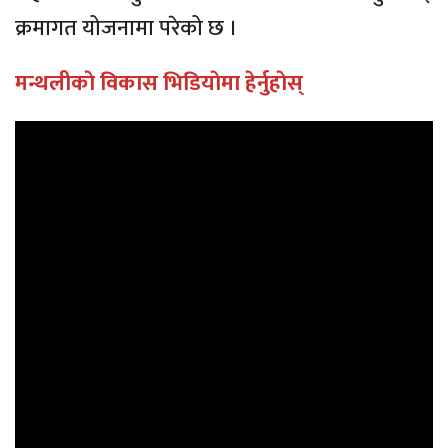
क्रमागत योजनामा परेको छ ।
मन्थलीकाे विकास भिडियाेमा हेर्नुहाेस्