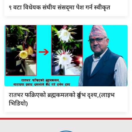
९
वटा विधेयक संघीय संसद्‌मा पेश गर्न स्वीकृत
रातभर
फक्रिएको ब्रह्मकमलको दुर्लभ दृश्य,(लाइभ
भिडियो)