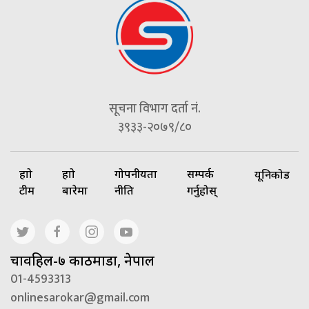
सूचना विभाग दर्ता नं.
३९३३-२०७९/८०
हाम्रो
हाम्रो
गोपनीयता
सम्पर्क
यूनिकोड
टीम
बारेमा
नीति
गर्नुहोस्
चावहिल-७ काठमाडौं, नेपाल
01-4593313
onlinesarokar@gmail.com