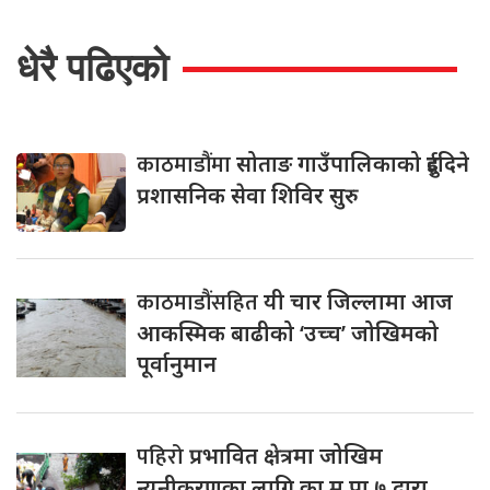
धेरै पढिएको
काठमाडौंमा
सोताङ गाउँपालिकाको दुईदिने
प्रशासनिक सेवा शिविर सुरु
काठमाडौंसहित
यी चार जिल्लामा आज
आकस्मिक बाढीको ‘उच्च’ जोखिमको
पूर्वानुमान
पहिरो
प्रभावित क्षेत्रमा जोखिम
न्यूनीकरणका लागि का.म.पा ७ द्वारा