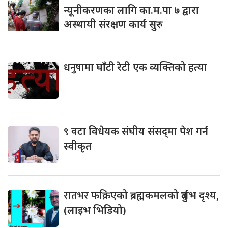
न्यूनीकरणका लागि का.म.पा ७ द्वारा
अस्थायी संरक्षण कार्य सुरु
धनुषामा
घाँटी रेटी एक व्यक्तिको हत्या
९
वटा विधेयक संघीय संसद्‌मा पेश गर्न
स्वीकृत
रातभर
फक्रिएको ब्रह्मकमलको दुर्लभ दृश्य,
(लाइभ भिडियो)