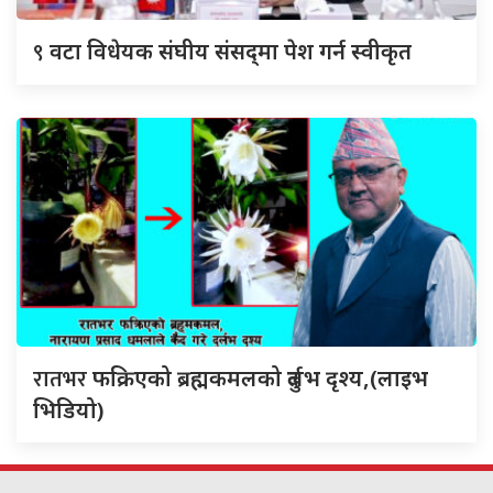
९
वटा विधेयक संघीय संसद्‌मा पेश गर्न स्वीकृत
रातभर
फक्रिएको ब्रह्मकमलको दुर्लभ दृश्य,(लाइभ
भिडियो)