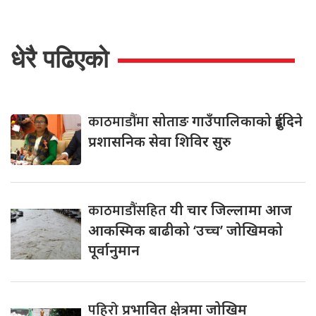
धेरै पढिएको
काठमाडौंमा
सोताङ गाउँपालिकाको दुईदिने
प्रशासनिक सेवा शिविर सुरु
काठमाडौंसहित
यी चार जिल्लामा आज
आकस्मिक बाढीको ‘उच्च’ जोखिमको
पूर्वानुमान
पहिरो
प्रभावित क्षेत्रमा जोखिम