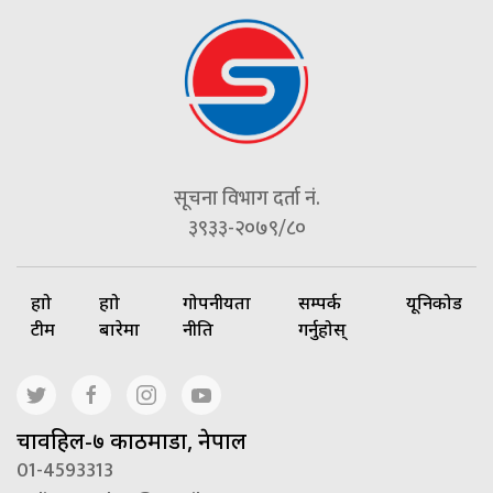
सूचना विभाग दर्ता नं.
३९३३-२०७९/८०
हाम्रो
हाम्रो
गोपनीयता
सम्पर्क
यूनिकोड
टीम
बारेमा
नीति
गर्नुहोस्
चावहिल-७ काठमाडौं, नेपाल
01-4593313