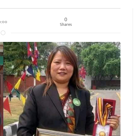
0
००:००
Shares