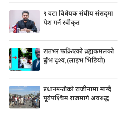
९
वटा विधेयक संघीय संसद्‌मा
पेश गर्न स्वीकृत
रातभर
फक्रिएको ब्रह्मकमलको
दुर्लभ दृश्य,(लाइभ भिडियो)
प्रधानमन्त्रीको
राजीनामा माग्दै
पूर्वपश्चिम राजमार्ग अवरुद्ध