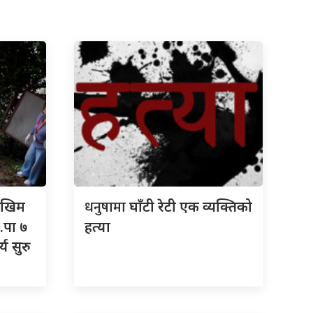
धनुषामा
जोखिम
घाँटी रेटी एक व्यक्तिको
.पा ७
हत्या
्य सुरु