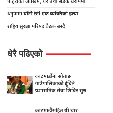
पहिरोको जोखिम, घर तथा सडक धरापमा
धनुषामा
घाँटी रेटी एक व्यक्तिको हत्या
राष्ट्रिय
सुरक्षा परिषद बैठक बस्दै
धेरै पढिएको
काठमाडौंमा
सोताङ
गाउँपालिकाको दुईदिने
प्रशासनिक सेवा शिविर सुरु
काठमाडौंसहित
यी चार