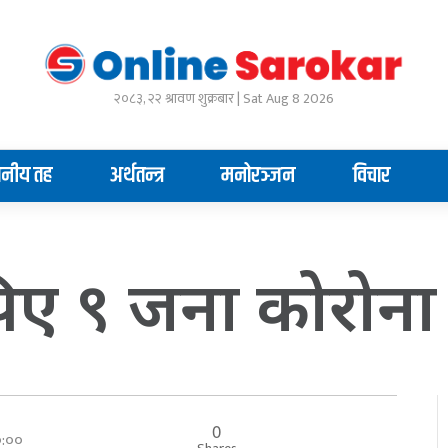
२०८३, २२ श्रावण शुक्रबार | Sat Aug 8 2026
ानीय तह
अर्थतन्त्र
मनोरञ्जन
विचार
ए ९ जना कोरोना सं
0
००:००