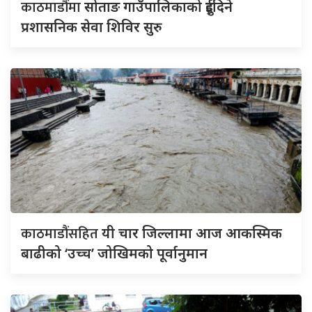
काठमाडौंमा
सोताङ गाउँपालिकाको दुईदिने
प्रशासनिक सेवा शिविर सुरु
काठमाडौंसहित
यी चार जिल्लामा आज आकस्मिक
बाढीको ‘उच्च’ जोखिमको पूर्वानुमान