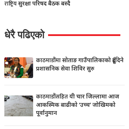
राष्ट्रिय
सुरक्षा परिषद बैठक बस्दै
धेरै पढिएको
काठमाडौंमा
सोताङ गाउँपालिकाको दुईदिने
प्रशासनिक सेवा शिविर सुरु
काठमाडौंसहित
यी चार जिल्लामा आज
आकस्मिक बाढीको ‘उच्च’ जोखिमको
पूर्वानुमान