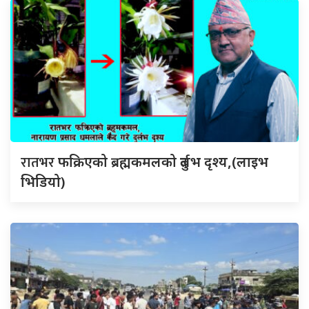
रातभर
फक्रिएको ब्रह्मकमलको दुर्लभ दृश्य,(लाइभ
भिडियो)