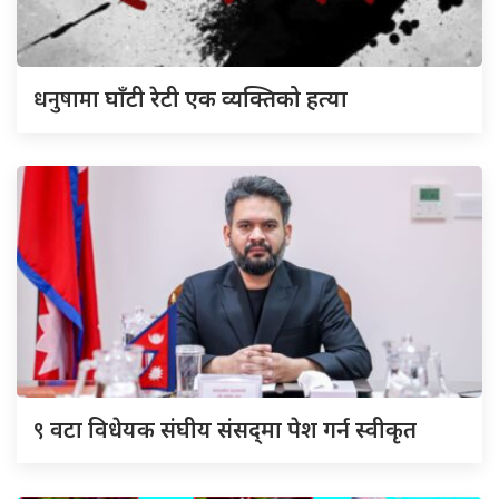
धनुषामा
घाँटी रेटी एक व्यक्तिको हत्या
९
वटा विधेयक संघीय संसद्‌मा पेश गर्न स्वीकृत