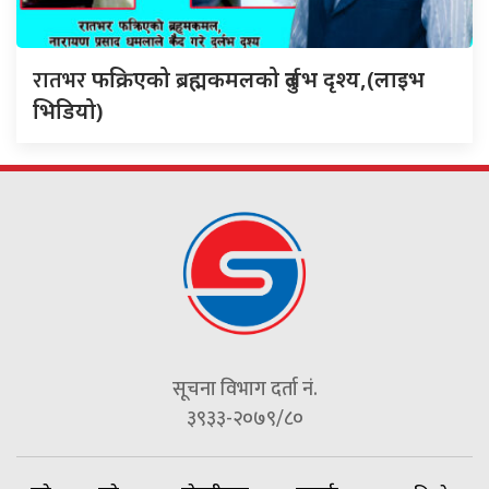
रातभर
फक्रिएको ब्रह्मकमलको दुर्लभ दृश्य,(लाइभ
भिडियो)
सूचना विभाग दर्ता नं.
३९३३-२०७९/८०