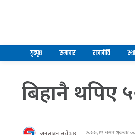
गृहपृष्ठ
समाचार
राजनीति
स्थ
बिहानै थपिए ५०
२०७७, १२ असार शुक्रबार 
अनलाइन सराेकार