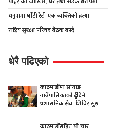
पहिरोको जोखिम, घर तथा सडक धरापमा
धनुषामा
घाँटी रेटी एक व्यक्तिको हत्या
राष्ट्रिय
सुरक्षा परिषद बैठक बस्दै
धेरै पढिएको
काठमाडौंमा
सोताङ
गाउँपालिकाको दुईदिने
प्रशासनिक सेवा शिविर सुरु
काठमाडौंसहित
यी चार