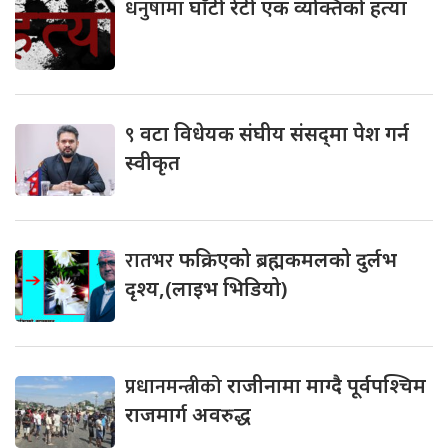
धनुषामा
घाँटी रेटी एक व्यक्तिको हत्या
९
वटा विधेयक संघीय संसद्‌मा पेश गर्न
स्वीकृत
रातभर
फक्रिएको ब्रह्मकमलको दुर्लभ
दृश्य,(लाइभ भिडियो)
प्रधानमन्त्रीको
राजीनामा माग्दै पूर्वपश्चिम
राजमार्ग अवरुद्ध