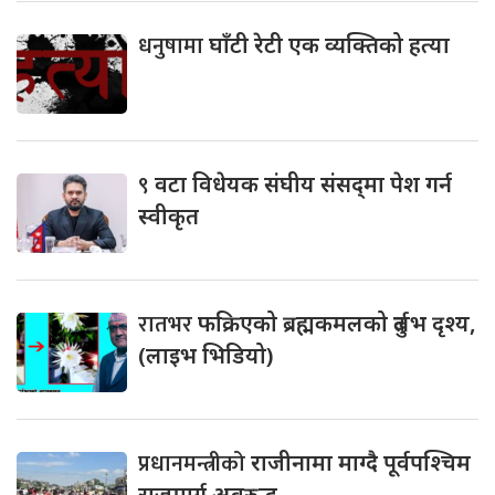
धनुषामा
घाँटी रेटी एक व्यक्तिको हत्या
९
वटा विधेयक संघीय संसद्‌मा पेश गर्न
स्वीकृत
रातभर
फक्रिएको ब्रह्मकमलको दुर्लभ दृश्य,
(लाइभ भिडियो)
प्रधानमन्त्रीको
राजीनामा माग्दै पूर्वपश्चिम
राजमार्ग अवरुद्ध