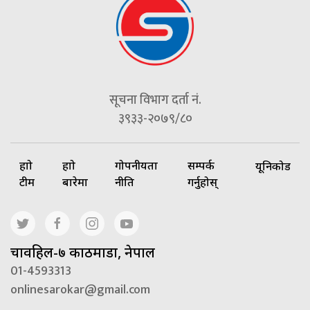
सूचना विभाग दर्ता नं.
३९३३-२०७९/८०
हाम्रो
हाम्रो
गोपनीयता
सम्पर्क
यूनिकोड
टीम
बारेमा
नीति
गर्नुहोस्
चावहिल-७ काठमाडौं, नेपाल
01-4593313
onlinesarokar@gmail.com