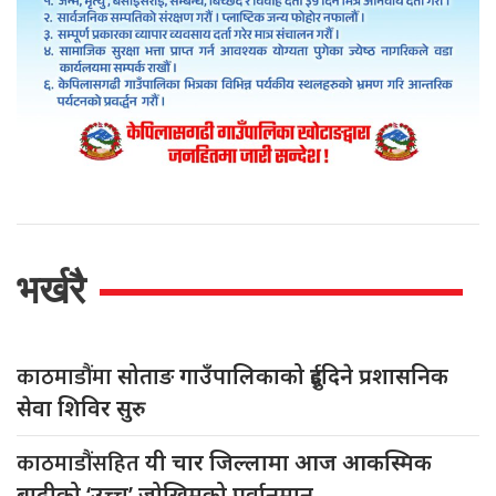
भर्खरै
काठमाडौंमा
सोताङ गाउँपालिकाको दुईदिने प्रशासनिक
सेवा शिविर सुरु
काठमाडौंसहित
यी चार जिल्लामा आज आकस्मिक
बाढीको ‘उच्च’ जोखिमको पूर्वानुमान