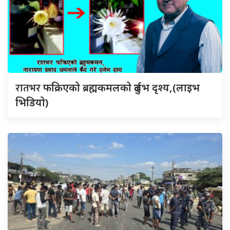
रातभर
फक्रिएको ब्रह्मकमलको दुर्लभ दृश्य,(लाइभ
भिडियो)