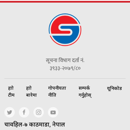
सूचना विभाग दर्ता नं.
३९३३-२०७९/८०
हाम्रो
हाम्रो
गोपनीयता
सम्पर्क
यूनिकोड
टीम
बारेमा
नीति
गर्नुहोस्
चावहिल-७ काठमाडौं, नेपाल