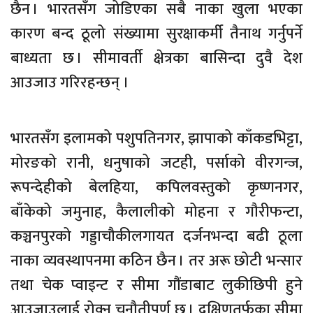
छैन । भारतसँग जोडिएका सबै नाका खुला भएका
कारण बन्द ठूलो संख्यामा सुरक्षाकर्मी तैनाथ गर्नुपर्ने
बाध्यता छ । सीमावर्ती क्षेत्रका बासिन्दा दुवै देश
आउजाउ गरिरहन्छन् ।
भारतसँग इलामको पशुपतिनगर, झापाको काँकडभिट्टा,
मोरङको रानी, धनुषाको जटही, पर्साको वीरगन्ज,
रूपन्देहीको बेलहिया, कपिलवस्तुको कृष्णनगर,
बाँकेको जमुनाह, कैलालीको मोहना र गौरीफन्टा,
कञ्चनपुरको गड्डाचौकीलगायत दर्जनभन्दा बढी ठूला
नाका व्यवस्थापनमा कठिन छैन । तर अरू छोटी भन्सार
तथा चेक प्वाइन्ट र सीमा गौंडाबाट लुकीछिपी हुने
आउजाउलाई रोक्न चुनौतीपूर्ण छ । दक्षिणतर्फका सीमा