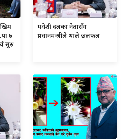
मधेशी
जोखिम
दलका नेतासँग
.पा ७
प्रधानमन्त्रीले थाले छलफल
्य सुरु