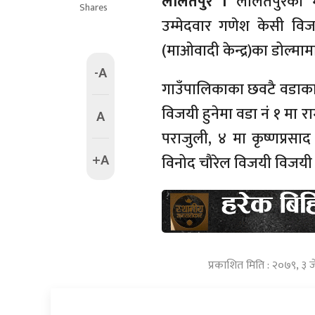
ललितपुर ।
ललितपुरको महा
Shares
उम्मेदवार गणेश केसी विज
(माओवादी केन्द्र)का डोल्म
-A
गाउँपालिकाका छवटै वडाका अ
विजयी हुनेमा वडा नं १ मा र
A
पराजुली, ४ मा कृष्णप्रसाद
+A
विनोद चौरेल विजयी विजयी
प्रकाशित मिति : २०७९, ३ 