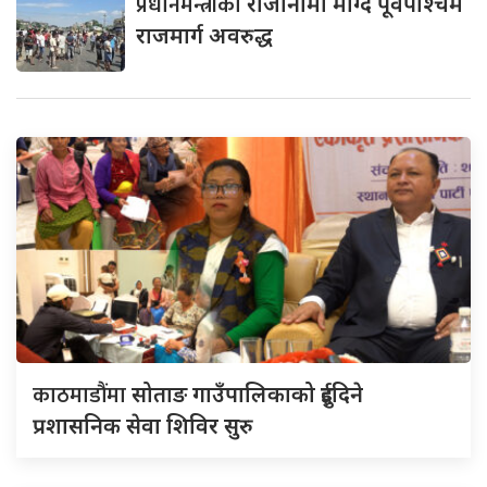
प्रधानमन्त्रीको
राजीनामा माग्दै पूर्वपश्चिम
राजमार्ग अवरुद्ध
काठमाडौंमा
सोताङ गाउँपालिकाको दुईदिने
प्रशासनिक सेवा शिविर सुरु