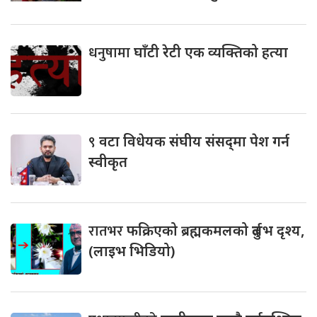
धनुषामा
घाँटी रेटी एक व्यक्तिको हत्या
९
वटा विधेयक संघीय संसद्‌मा पेश गर्न
स्वीकृत
रातभर
फक्रिएको ब्रह्मकमलको दुर्लभ दृश्य,
(लाइभ भिडियो)