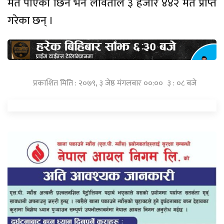
मत पाएकी छिन भने लावतीले ३ हजार ४४२ मत प्राप्त
गरेका छन् ।
प्रकाशित मिति : २०७९, ३ जेष्ठ मंगलबार ००:०० ३ : ०८ बजे