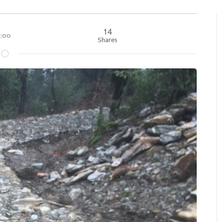
14
००:००
Shares