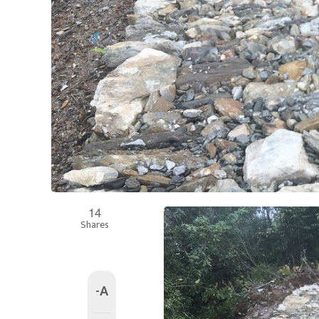
14
Shares
-A