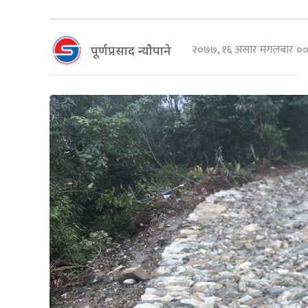
२०७७, १६ असार मंगलबार 
पूर्णप्रसाद न्याैपाने