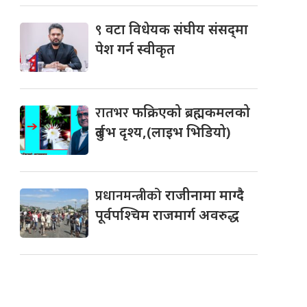
९
वटा विधेयक संघीय संसद्‌मा
पेश गर्न स्वीकृत
रातभर
फक्रिएको ब्रह्मकमलको
दुर्लभ दृश्य,(लाइभ भिडियो)
प्रधानमन्त्रीको
राजीनामा माग्दै
पूर्वपश्चिम राजमार्ग अवरुद्ध