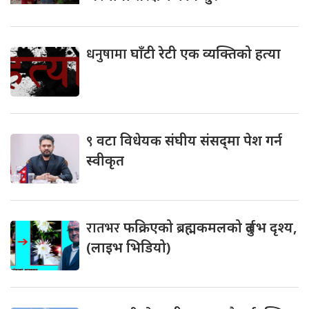
धनुषामा
घाँटी रेटी एक व्यक्तिको हत्या
९
वटा विधेयक संघीय संसद्‌मा पेश गर्न
स्वीकृत
रातभर
फक्रिएको ब्रह्मकमलको दुर्लभ दृश्य,
(लाइभ भिडियो)