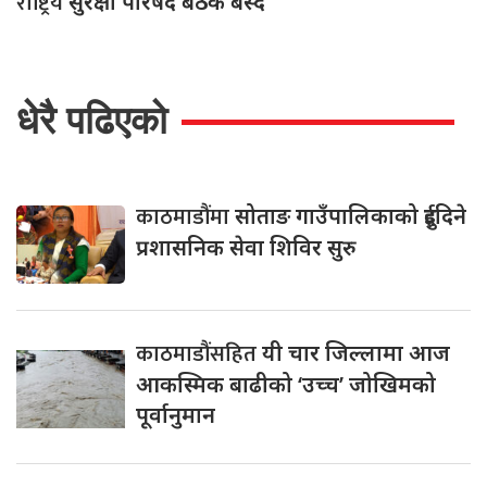
राष्ट्रिय
सुरक्षा परिषद बैठक बस्दै
धेरै पढिएको
काठमाडौंमा
सोताङ गाउँपालिकाको दुईदिने
प्रशासनिक सेवा शिविर सुरु
काठमाडौंसहित
यी चार जिल्लामा आज
आकस्मिक बाढीको ‘उच्च’ जोखिमको
पूर्वानुमान