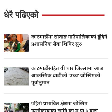
धेरै पढिएको
काठमाडौंमा
सोताङ गाउँपालिकाको दुईदिने
प्रशासनिक सेवा शिविर सुरु
काठमाडौंसहित
यी चार जिल्लामा आज
आकस्मिक बाढीको ‘उच्च’ जोखिमको
पूर्वानुमान
पहिरो
प्रभावित क्षेत्रमा जोखिम
न्यूनीकरणका लागि का.म.पा ७ द्वारा