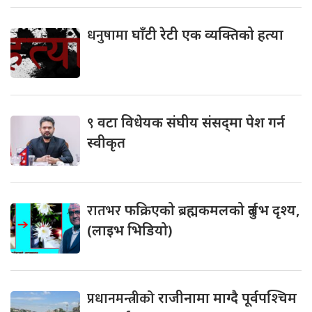
धनुषामा
घाँटी रेटी एक व्यक्तिको हत्या
९
वटा विधेयक संघीय संसद्‌मा पेश गर्न
स्वीकृत
रातभर
फक्रिएको ब्रह्मकमलको दुर्लभ दृश्य,
(लाइभ भिडियो)
प्रधानमन्त्रीको
राजीनामा माग्दै पूर्वपश्चिम