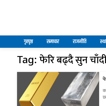
गृहपृष्ठ
समाचार
राजनीति
स्थ
फेरि बढ्दै सुन चाँ
Tag:
फ
क
छ