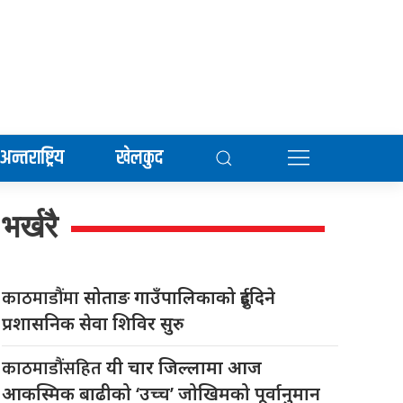
अन्तराष्ट्रिय
खेलकुद
भर्खरै
काठमाडौंमा
सोताङ गाउँपालिकाको दुईदिने
प्रशासनिक सेवा शिविर सुरु
काठमाडौंसहित
यी चार जिल्लामा आज
आकस्मिक बाढीको ‘उच्च’ जोखिमको पूर्वानुमान