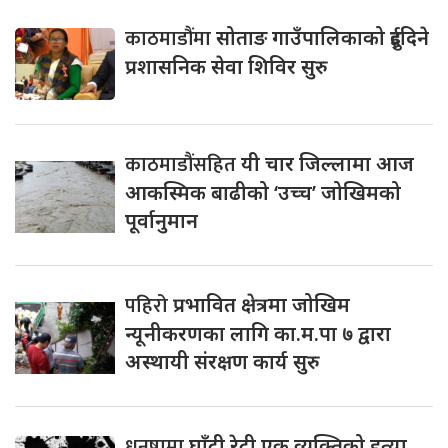
काठमाडौंमा
सोताङ गाउँपालिकाको दुईदिने
प्रशासनिक सेवा शिविर सुरु
काठमाडौंसहित
यी चार जिल्लामा आज
आकस्मिक बाढीको ‘उच्च’ जोखिमको
पूर्वानुमान
पहिरो
प्रभावित क्षेत्रमा जोखिम
न्यूनीकरणका लागि का.म.पा ७ द्वारा
अस्थायी संरक्षण कार्य सुरु
धनुषामा
घाँटी रेटी एक व्यक्तिको हत्या