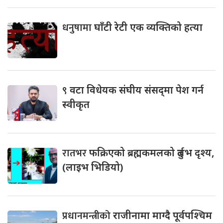
धनुषामा
घाँटी रेटी एक व्यक्तिको हत्या
९
वटा विधेयक संघीय संसद्‌मा पेश गर्न
स्वीकृत
रातभर
फक्रिएको ब्रह्मकमलको दुर्लभ दृश्य,
(लाइभ भिडियो)
प्रधानमन्त्रीको
राजीनामा माग्दै पूर्वपश्चिम