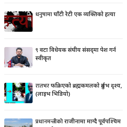
धनुषामा
घाँटी रेटी एक व्यक्तिको हत्या
९
वटा विधेयक संघीय संसद्‌मा पेश गर्न
स्वीकृत
रातभर
फक्रिएको ब्रह्मकमलको दुर्लभ दृश्य,
(लाइभ भिडियो)
प्रधानमन्त्रीको
राजीनामा माग्दै पूर्वपश्चिम