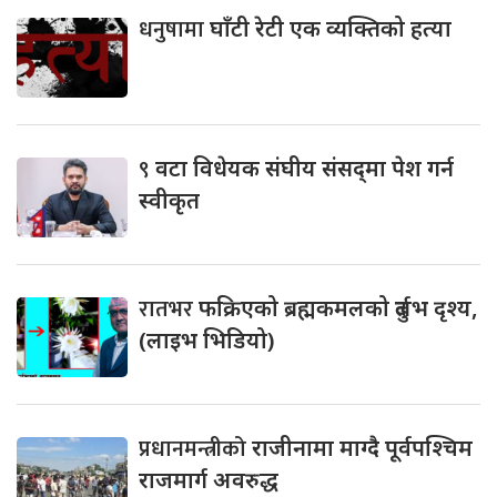
धनुषामा
घाँटी रेटी एक व्यक्तिको हत्या
९
वटा विधेयक संघीय संसद्‌मा पेश गर्न
स्वीकृत
रातभर
फक्रिएको ब्रह्मकमलको दुर्लभ दृश्य,
(लाइभ भिडियो)
प्रधानमन्त्रीको
राजीनामा माग्दै पूर्वपश्चिम
राजमार्ग अवरुद्ध