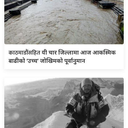
काठमाडौंसहित
यी चार जिल्लामा आज आकस्मिक
बाढीको ‘उच्च’ जोखिमको पूर्वानुमान