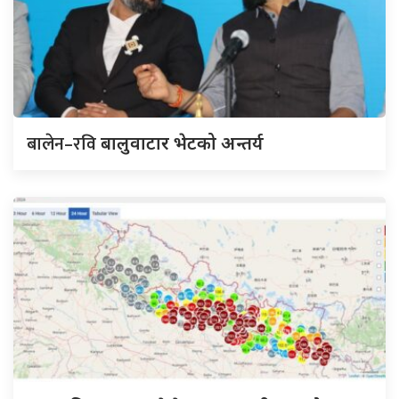
बालेन–रवि
बालुवाटार भेटको अन्तर्य