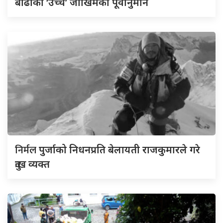
बाढीको ‘उच्च’ जोखिमको पूर्वानुमान
निर्मल
पुर्जाको निधनप्रति बेलायती राजकुमारले गरे
दुःख व्यक्त