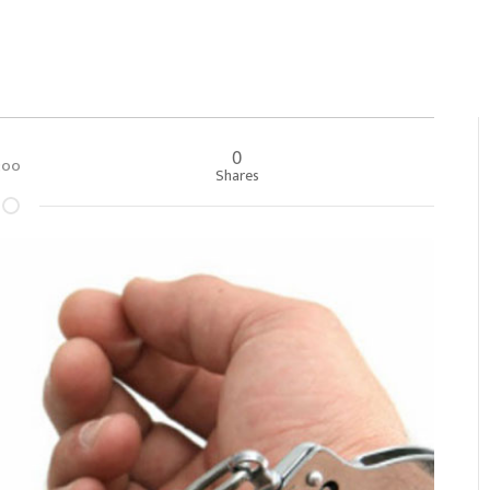
0
०:००
Shares