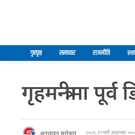
गृहपृष्ठ
समाचार
राजनीति
स्थ
गृहमन्त्रीमा पू
२०८२, २९ भदौ आइतबार ०
अनलाइन सराेकार