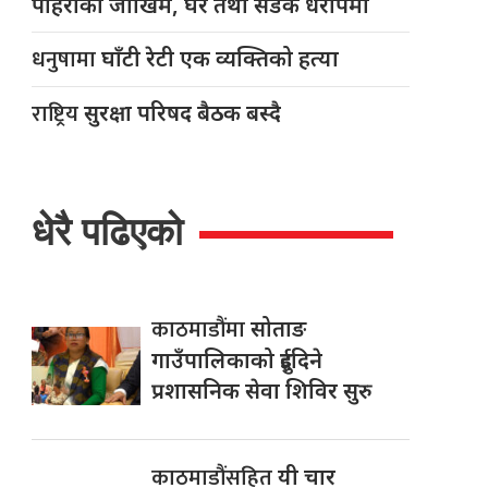
पहिरोको जोखिम, घर तथा सडक धरापमा
धनुषामा
घाँटी रेटी एक व्यक्तिको हत्या
राष्ट्रिय
सुरक्षा परिषद बैठक बस्दै
धेरै पढिएको
काठमाडौंमा
सोताङ
गाउँपालिकाको दुईदिने
प्रशासनिक सेवा शिविर सुरु
काठमाडौंसहित
यी चार