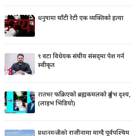
धनुषामा
घाँटी रेटी एक व्यक्तिको हत्या
९
वटा विधेयक संघीय संसद्‌मा पेश गर्न
स्वीकृत
रातभर
फक्रिएको ब्रह्मकमलको दुर्लभ दृश्य,
(लाइभ भिडियो)
प्रधानमन्त्रीको
राजीनामा माग्दै पूर्वपश्चिम