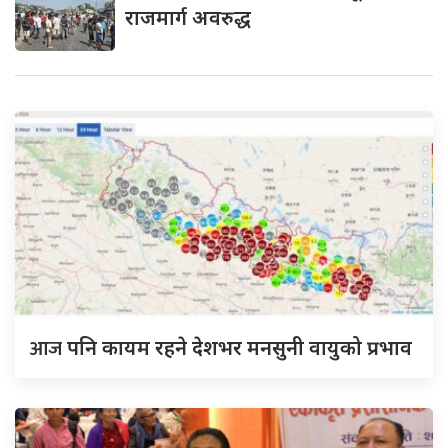
राजमार्ग अवरुद्ध
आज
पनि कायम रहने देशभर मनसुनी वायुको प्रभाव