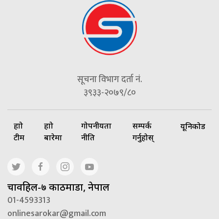
सूचना विभाग दर्ता नं.
३९३३-२०७९/८०
हाम्रो
हाम्रो
गोपनीयता
सम्पर्क
यूनिकोड
टीम
बारेमा
नीति
गर्नुहोस्
चावहिल-७ काठमाडौं, नेपाल
01-4593313
onlinesarokar@gmail.com