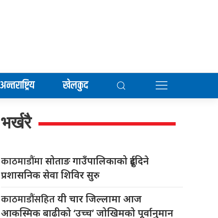
अन्तराष्ट्रिय
खेलकुद
भर्खरै
काठमाडौंमा
सोताङ गाउँपालिकाको दुईदिने
प्रशासनिक सेवा शिविर सुरु
काठमाडौंसहित
यी चार जिल्लामा आज
आकस्मिक बाढीको ‘उच्च’ जोखिमको पूर्वानुमान