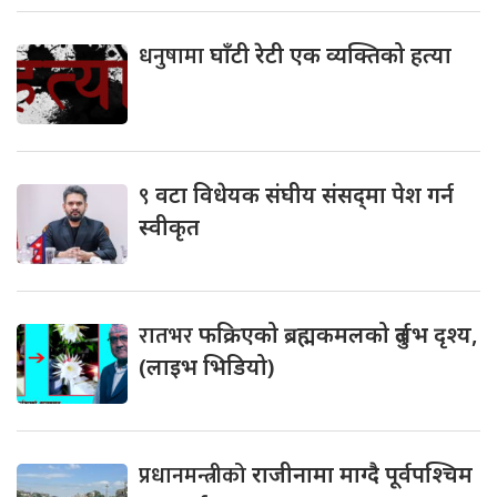
धनुषामा
घाँटी रेटी एक व्यक्तिको हत्या
९
वटा विधेयक संघीय संसद्‌मा पेश गर्न
स्वीकृत
रातभर
फक्रिएको ब्रह्मकमलको दुर्लभ दृश्य,
(लाइभ भिडियो)
प्रधानमन्त्रीको
राजीनामा माग्दै पूर्वपश्चिम