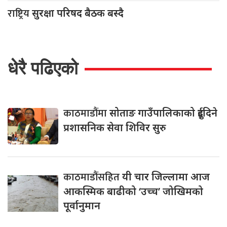
राष्ट्रिय
सुरक्षा परिषद बैठक बस्दै
धेरै पढिएको
काठमाडौंमा
सोताङ गाउँपालिकाको दुईदिने
प्रशासनिक सेवा शिविर सुरु
काठमाडौंसहित
यी चार जिल्लामा आज
आकस्मिक बाढीको ‘उच्च’ जोखिमको
पूर्वानुमान