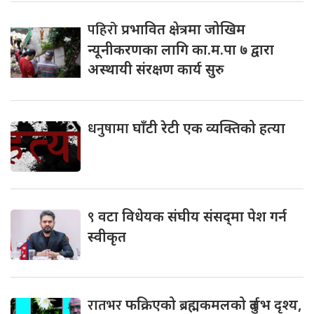
पहिरो
प्रभावित क्षेत्रमा जोखिम
न्यूनीकरणका लागि का.म.पा ७ द्वारा
अस्थायी संरक्षण कार्य सुरु
धनुषामा
घाँटी रेटी एक व्यक्तिको हत्या
९
वटा विधेयक संघीय संसद्‌मा पेश गर्न
स्वीकृत
रातभर
फक्रिएको ब्रह्मकमलको दुर्लभ दृश्य,