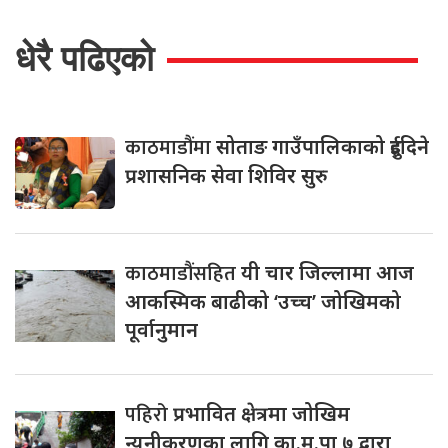
धेरै पढिएको
काठमाडौंमा
सोताङ गाउँपालिकाको दुईदिने
प्रशासनिक सेवा शिविर सुरु
काठमाडौंसहित
यी चार जिल्लामा आज
आकस्मिक बाढीको ‘उच्च’ जोखिमको
पूर्वानुमान
पहिरो
प्रभावित क्षेत्रमा जोखिम
न्यूनीकरणका लागि का.म.पा ७ द्वारा