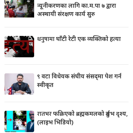
न्यूनीकरणका लागि का.म.पा ७ द्वारा
अस्थायी संरक्षण कार्य सुरु
धनुषामा
घाँटी रेटी एक व्यक्तिको हत्या
९
वटा विधेयक संघीय संसद्‌मा पेश गर्न
स्वीकृत
रातभर
फक्रिएको ब्रह्मकमलको दुर्लभ दृश्य,
(लाइभ भिडियो)