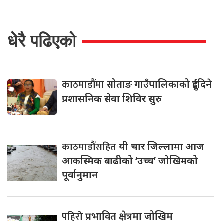
धेरै पढिएको
काठमाडौंमा
सोताङ गाउँपालिकाको दुईदिने
प्रशासनिक सेवा शिविर सुरु
काठमाडौंसहित
यी चार जिल्लामा आज
आकस्मिक बाढीको ‘उच्च’ जोखिमको
पूर्वानुमान
पहिरो
प्रभावित क्षेत्रमा जोखिम