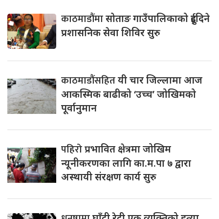
काठमाडौंमा
सोताङ गाउँपालिकाको दुईदिने
प्रशासनिक सेवा शिविर सुरु
काठमाडौंसहित
यी चार जिल्लामा आज
आकस्मिक बाढीको ‘उच्च’ जोखिमको
पूर्वानुमान
पहिरो
प्रभावित क्षेत्रमा जोखिम
न्यूनीकरणका लागि का.म.पा ७ द्वारा
अस्थायी संरक्षण कार्य सुरु
धनुषामा
घाँटी रेटी एक व्यक्तिको हत्या