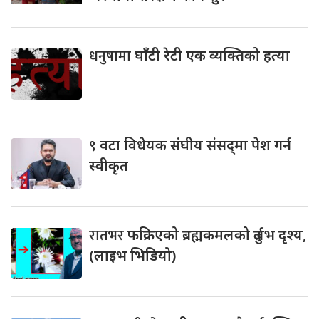
धनुषामा
घाँटी रेटी एक व्यक्तिको हत्या
९
वटा विधेयक संघीय संसद्‌मा पेश गर्न
स्वीकृत
रातभर
फक्रिएको ब्रह्मकमलको दुर्लभ दृश्य,
(लाइभ भिडियो)