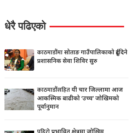
धेरै पढिएको
काठमाडौंमा
सोताङ गाउँपालिकाको दुईदिने
प्रशासनिक सेवा शिविर सुरु
काठमाडौंसहित
यी चार जिल्लामा आज
आकस्मिक बाढीको ‘उच्च’ जोखिमको
पूर्वानुमान
पहिरो
प्रभावित क्षेत्रमा जोखिम