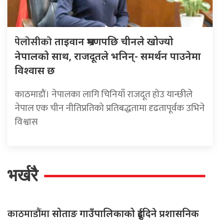
पेलोसीको
ताइवान भ्रमणपछि चीनले खोज्‍यो
नेपालको साथ, राजदूतले भनिन्- समर्थन पाउनेमा
विश्‍वास छ
काठमाडौं। नेपालका लागि चिनियाँ राजदूत होउ यान्छीले
नेपाल एक चीन नीतिप्रतिको प्रतिबद्धतामा दृढतापूर्वक उभिने
विश्वास
भर्खरै
काठमाडौंमा
सोताङ गाउँपालिकाको दुईदिने प्रशासनिक