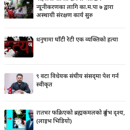
न्यूनीकरणका लागि का.म.पा ७ द्वारा
अस्थायी संरक्षण कार्य सुरु
धनुषामा
घाँटी रेटी एक व्यक्तिको हत्या
९
वटा विधेयक संघीय संसद्‌मा पेश गर्न
स्वीकृत
रातभर
फक्रिएको ब्रह्मकमलको दुर्लभ दृश्य,
(लाइभ भिडियो)