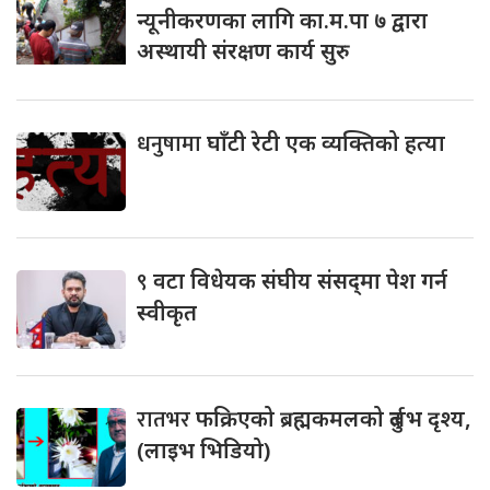
न्यूनीकरणका लागि का.म.पा ७ द्वारा
अस्थायी संरक्षण कार्य सुरु
धनुषामा
घाँटी रेटी एक व्यक्तिको हत्या
९
वटा विधेयक संघीय संसद्‌मा पेश गर्न
स्वीकृत
रातभर
फक्रिएको ब्रह्मकमलको दुर्लभ दृश्य,
(लाइभ भिडियो)