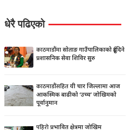
धेरै पढिएको
काठमाडौंमा
सोताङ गाउँपालिकाको दुईदिने
प्रशासनिक सेवा शिविर सुरु
काठमाडौंसहित
यी चार जिल्लामा आज
आकस्मिक बाढीको ‘उच्च’ जोखिमको
पूर्वानुमान
पहिरो
प्रभावित क्षेत्रमा जोखिम