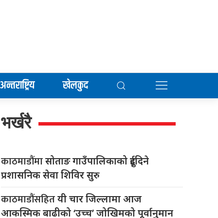
अन्तराष्ट्रिय
खेलकुद
भर्खरै
काठमाडौंमा
सोताङ गाउँपालिकाको दुईदिने
प्रशासनिक सेवा शिविर सुरु
काठमाडौंसहित
यी चार जिल्लामा आज
आकस्मिक बाढीको ‘उच्च’ जोखिमको पूर्वानुमान