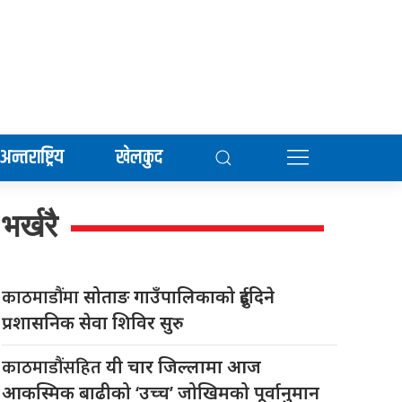
अन्तराष्ट्रिय
खेलकुद
भर्खरै
काठमाडौंमा
सोताङ गाउँपालिकाको दुईदिने
प्रशासनिक सेवा शिविर सुरु
काठमाडौंसहित
यी चार जिल्लामा आज
आकस्मिक बाढीको ‘उच्च’ जोखिमको पूर्वानुमान