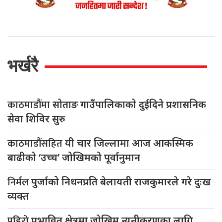
भर्खरै
काठमाडौंमा
सोताङ गाउँपालिकाको दुईदिने प्रशासनिक
सेवा शिविर सुरु
काठमाडौंसहित
यी चार जिल्लामा आज आकस्मिक
बाढीको ‘उच्च’ जोखिमको पूर्वानुमान
निर्मल
पुर्जाको निधनप्रति बेलायती राजकुमारले गरे दुःख
व्यक्त
पहिरो
प्रभावित क्षेत्रमा जोखिम न्यूनीकरणका लागि