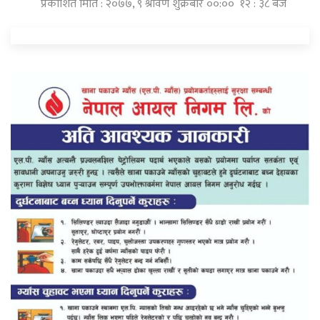
प्रकाशित मिति : २०७७, ९ श्रावण शुक्रबार ००:०० १२ : ३८ बजे