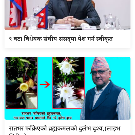
९
वटा विधेयक संघीय संसद्‌मा पेश गर्न स्वीकृत
रातभर
फक्रिएको ब्रह्मकमलको दुर्लभ दृश्य,(लाइभ