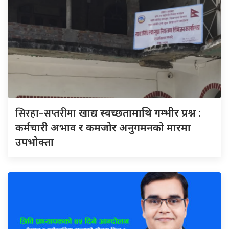
सिरहा–सप्तरीमा
खाद्य स्वच्छतामाथि गम्भीर प्रश्न :
कर्मचारी अभाव र कमजोर अनुगमनको मारमा
उपभोक्ता