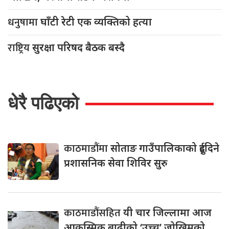
धनुषामा
घाँटी रेटी एक व्यक्तिको हत्या
राष्ट्रिय
सुरक्षा परिषद बैठक बस्दै
धेरै पढिएको
काठमाडौंमा
सोताङ गाउँपालिकाको दुईदिने
प्रशासनिक सेवा शिविर सुरु
काठमाडौंसहित
यी चार जिल्लामा आज
आकस्मिक बाढीको ‘उच्च’ जोखिमको