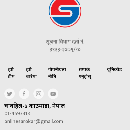
सूचना विभाग दर्ता नं.
३९३३-२०७९/८०
हाम्रो
हाम्रो
गोपनीयता
सम्पर्क
यूनिकोड
टीम
बारेमा
नीति
गर्नुहोस्
चावहिल-७ काठमाडौं, नेपाल
01-4593313
onlinesarokar@gmail.com