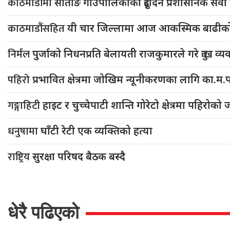
काठमाडौंमा
सोताङ गाउँपालिकाको दुईदिने प्रशासनिक सेवा 
काठमाडौंसहित
यी चार जिल्लामा आज आकस्मिक बाढीको ‘
निर्मल
पुर्जाको निधनप्रति बेलायती राजकुमारले गरे दुःख व्यक
पहिरो
प्रभावित क्षेत्रमा जोखिम न्यूनीकरणका लागि का.म.पा 
गङ्गाहिटी
हाइट र चुच्चेपाटी शान्ति गोरेटो क्षेत्रमा पहि
धनुषामा
घाँटी रेटी एक व्यक्तिको हत्या
राष्ट्रिय
सुरक्षा परिषद बैठक बस्दै
धेरै पढिएको