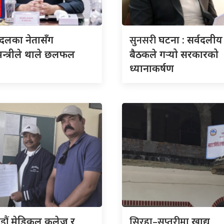
सुनसरी
दलका नेतासँग
घटना : सर्वदलीय
मन्त्रीले थाले छलफल
बैठकले गर्‍यो सरकारको
ध्यानाकर्षण
डौं
सिरहा–सप्तरीमा
मेडिकल कलेज र
खाद्य