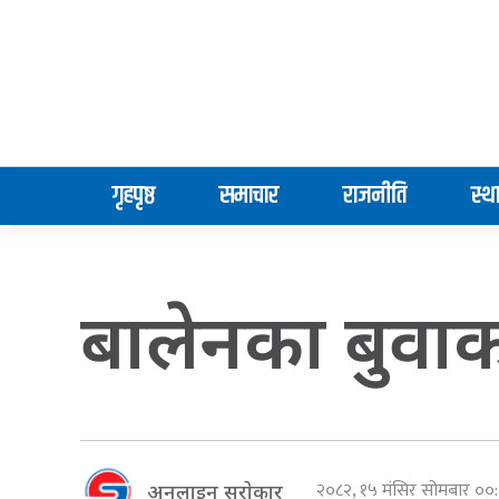
गृहपृष्ठ
समाचार
राजनीति
स्थ
बालेनका बुवा
२०८२, १५ मंसिर सोमबार ०
अनलाइन सराेकार