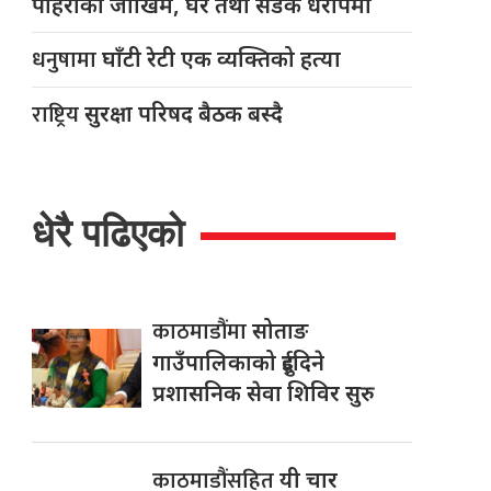
पहिरोको जोखिम, घर तथा सडक धरापमा
धनुषामा
घाँटी रेटी एक व्यक्तिको हत्या
राष्ट्रिय
सुरक्षा परिषद बैठक बस्दै
धेरै पढिएको
काठमाडौंमा
सोताङ
गाउँपालिकाको दुईदिने
प्रशासनिक सेवा शिविर सुरु
काठमाडौंसहित
यी चार