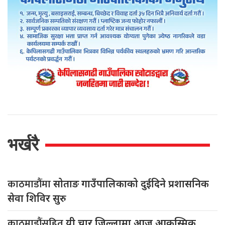
भर्खरै
काठमाडौंमा
सोताङ गाउँपालिकाको दुईदिने प्रशासनिक
सेवा शिविर सुरु
काठमाडौंसहित
यी चार जिल्लामा आज आकस्मिक