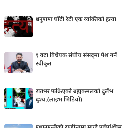
धनुषामा
घाँटी रेटी एक व्यक्तिको हत्या
९
वटा विधेयक संघीय संसद्‌मा पेश गर्न
स्वीकृत
रातभर
फक्रिएको ब्रह्मकमलको दुर्लभ
दृश्य,(लाइभ भिडियो)
प्रधानमन्त्रीको
राजीनामा माग्दै पूर्वपश्चिम